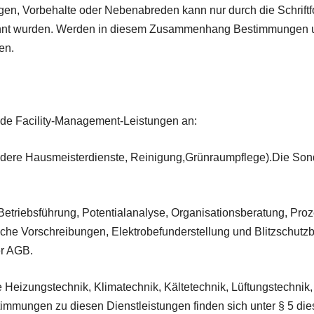
en, Vorbehalte oder Nebenabreden kann nur durch die Schriftf
nnt wurden. Werden in diesem Zusammenhang Bestimmungen un
en.
e Facility-Management-Leistungen an:
sondere Hausmeisterdienste, Reinigung,Grünraumpflege).Die S
Betriebsführung, Potentialanalyse, Organisationsberatung, Pro
che Vorschreibungen, Elektrobefunderstellung und Blitzschutz
er AGB.
Heizungstechnik, Klimatechnik, Kältetechnik, Lüftungstechnik, 
timmungen zu diesen Dienstleistungen finden sich unter § 5 di