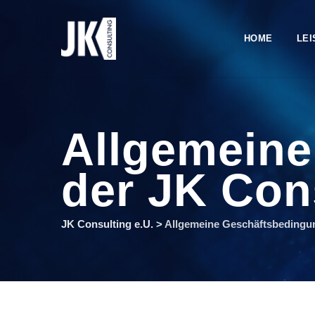
Skip
to
HOME
LE
content
Allgemein
der JK Cons
JK Consulting e.U.
>
Allgemeine Geschäftsbedingun